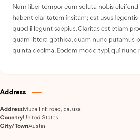
Nam liber tempor cum soluta nobis eleifend
habent claritatem insitam; est usus legentis 
quod ii legunt saepius. Claritas est etiam
quam littera gothica, quam nunc putamus pa
quinta decima. Eodem modo typi, qui nunc no
Address
Address
Muza link road, ca, usa
Country
United States
City/Town
Austin