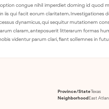
 option congue nihil imperdiet doming id quod m
in iis qui facit eorum claritatem. Investigationes
 processus dynamicus, qui sequitur mutationem co
rum claram, anteposuerit litterarum formas hum
bis videntur parum clari, fiant sollemnes in fut
Province/State
Texas
Neighborhood
East Atlan