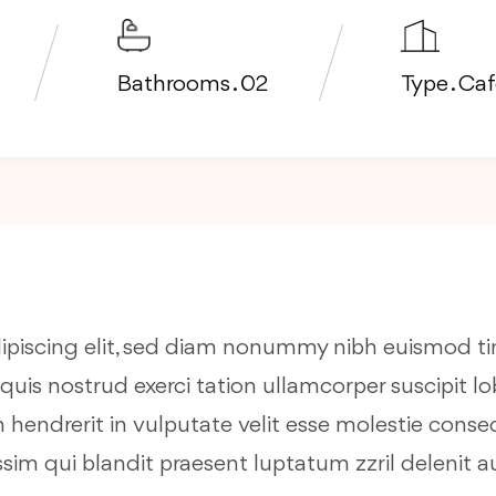
Bathrooms . 02
Type . Ca
dipiscing elit, sed diam nonummy nibh euismod t
quis nostrud exerci tation ullamcorper suscipit l
hendrerit in vulputate velit esse molestie consequa
sim qui blandit praesent luptatum zzril delenit aug