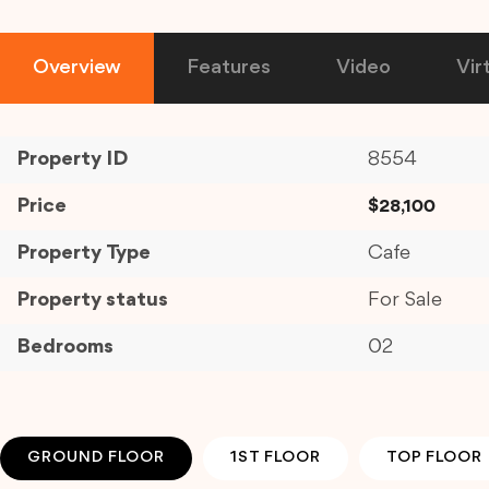
Overview
Features
Video
Vir
Property ID
8554
Price
$28,100
Property Type
Cafe
Property status
For Sale
Bedrooms
02
GROUND FLOOR
1ST FLOOR
TOP FLOOR