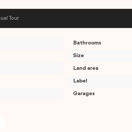
tual Tour
Bathrooms
Size
Land area
Label
Garages