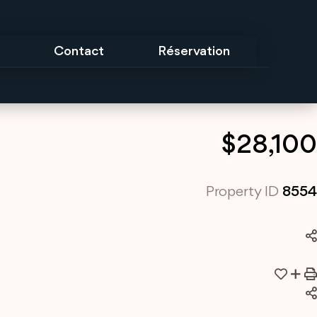
Contact
Réservation
$28,100
Property ID
8554